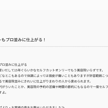
トもプロ並みに仕上がる！
プロ並みに仕上がる
使いだして15年ぐらいかなセルフカットオンリーでもう美容院いらずです。
どなとこもあるので体調によっては頭皮が痛いこともありますが許容範囲こ
るで美容院並みにきれいに仕上がりまわりの人から褒められます。
代がういたことか、美容院の予約の苦痛や時間の節約にもなるので一度セル
すよ。
プより・お客様の声をお寄せいただきました≫