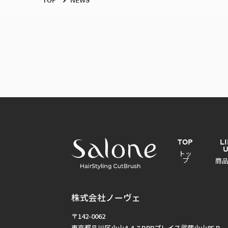
TOP
L
トッ
プ
商
株式会社ノーヴェ
〒142-0062
東京都品川区小山4-4-7 BPRプレイス武蔵小山8F B